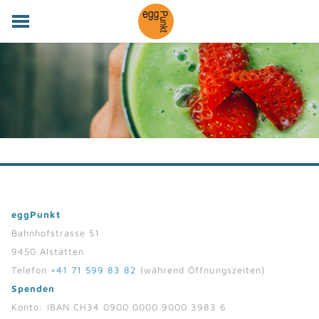
WILLKOMMEN
ANGEBOT
ÜBER UNS
SPENDEN / FREUNDESKREIS
IMPRESSIONEN
MITTAGSTISCH
KONTAKT
eggPunkt
Bahnhofstrasse 51
9450 Alstätten
Telefon
+41 71 599 83 82
(während Öffnungszeiten)
Spenden
Konto: IBAN CH34 0900 0000 9000 3983 6